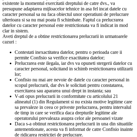
existente la momentul exercitatii dreptului de catre dvs., va
presupune adaptarea mijloacelor tehnice in asa fel incat datele cu
caracter personal sa nu faca obiectul unor operatiuni de prelucrare
ulterioara si sa nu mai poata fi schimbate. Faptul ca prelucrarea
datelor cu caracter personal este restrictionata va fi indicat in mod
clar in sistem.
Aveti dreptul de a obtine restrictionarea prelucrarii in urmatoarele
cazuri :
Contestati inexactitatea datelor, pentru o perioada care ii
permite Confisio sa verifice exactitatea datelor;
Prelucrarea este ilegala, iar dvs va opuneti stergerii datelor cu
caracter personal, solicitand in schimb restrictionarea utilizarii
lor;
Confisio nu mai are nevoie de datele cu caracter personal in
scopul prelucrarii, dar dvs le solicitati pentru constatarea,
exercitarea sau apararea unui drept in instanta; sau
V-ati opus prelucrarii in conformitate cu articolului 21
alineatul (1) din Regulament si nu exista motive legitime care
sa prevaleze in ceea ce priveste prelucrarea, pentru intervalul
de timp in care se verifica daca drepturile legitime ale
operatorului prevaleaza asupra celor ale persoanei vizate
Daca s-a obtinut restrictionarea prelucrarii in una din situatiile
antementionate, acesta va fi informat de catre Confisio inainte
de ridicarea restrictiei de prelucrare.