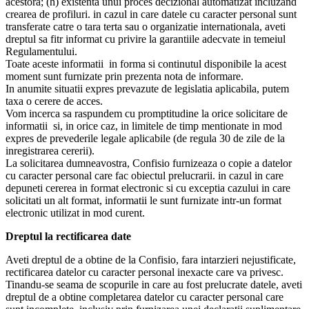
acestora; (h) existenta unui proces decizional automatizat incluzand
crearea de profiluri. in cazul in care datele cu caracter personal sunt
transferate catre o tara terta sau o organizatie internationala, aveti
dreptul sa fitr informat cu privire la garantiile adecvate in temeiul
Regulamentului.
Toate aceste informatii in forma si continutul disponibile la acest
moment sunt furnizate prin prezenta nota de informare.
In anumite situatii expres prevazute de legislatia aplicabila, putem
taxa o cerere de acces.
Vom incerca sa raspundem cu promptitudine la orice solicitare de
informatii si, in orice caz, in limitele de timp mentionate in mod
expres de prevederile legale aplicabile (de regula 30 de zile de la
inregistrarea cererii).
La solicitarea dumneavostra, Confisio furnizeaza o copie a datelor
cu caracter personal care fac obiectul prelucrarii. in cazul in care
depuneti cererea in format electronic si cu exceptia cazului in care
solicitati un alt format, informatii le sunt furnizate intr-un format
electronic utilizat in mod curent.
Dreptul la rectificarea date
Aveti dreptul de a obtine de la Confisio, fara intarzieri nejustificate,
rectificarea datelor cu caracter personal inexacte care va privesc.
Tinandu-se seama de scopurile in care au fost prelucrate datele, aveti
dreptul de a obtine completarea datelor cu caracter personal care