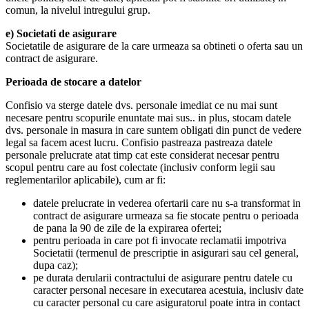
comun, la nivelul intregului grup.
e) Societati de asigurare
Societatile de asigurare de la care urmeaza sa obtineti o oferta sau un
contract de asigurare.
Perioada de stocare a datelor
Confisio va sterge datele dvs. personale imediat ce nu mai sunt
necesare pentru scopurile enuntate mai sus.. in plus, stocam datele
dvs. personale in masura in care suntem obligati din punct de vedere
legal sa facem acest lucru. Confisio pastreaza pastreaza datele
personale prelucrate atat timp cat este considerat necesar pentru
scopul pentru care au fost colectate (inclusiv conform legii sau
reglementarilor aplicabile), cum ar fi:
datele prelucrate in vederea ofertarii care nu s-a transformat in
contract de asigurare urmeaza sa fie stocate pentru o perioada
de pana la 90 de zile de la expirarea ofertei;
pentru perioada in care pot fi invocate reclamatii impotriva
Societatii (termenul de prescriptie in asigurari sau cel general,
dupa caz);
pe durata derularii contractului de asigurare pentru datele cu
caracter personal necesare in executarea acestuia, inclusiv date
cu caracter personal cu care asiguratorul poate intra in contact