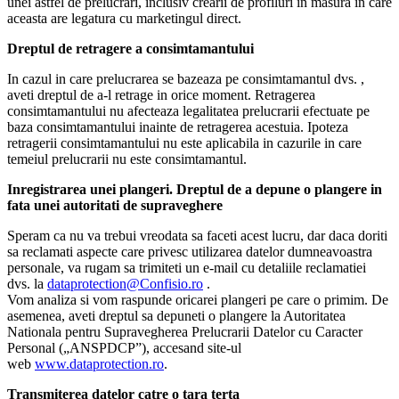
unei astfel de prelucrari, inclusiv crearii de profiluri in masura in care
aceasta are legatura cu marketingul direct.
Dreptul de retragere a consimtamantului
In cazul in care prelucrarea se bazeaza pe consimtamantul dvs. ,
aveti dreptul de a-l retrage in orice moment. Retragerea
consimtamantului nu afecteaza legalitatea prelucrarii efectuate pe
baza consimtamantului inainte de retragerea acestuia. Ipoteza
retragerii consimtamantului nu este aplicabila in cazurile in care
temeiul prelucrarii nu este consimtamantul.
Inregistrarea unei plangeri. Dreptul de a depune o plangere in
fata unei autoritati de supraveghere
Speram ca nu va trebui vreodata sa faceti acest lucru, dar daca doriti
sa reclamati aspecte care privesc utilizarea datelor dumneavoastra
personale, va rugam sa trimiteti un e-mail cu detaliile reclamatiei
dvs. la
dataprotection@Confisio.ro
.
Vom analiza si vom raspunde oricarei plangeri pe care o primim. De
asemenea, aveti dreptul sa depuneti o plangere la Autoritatea
Nationala pentru Supravegherea Prelucrarii Datelor cu Caracter
Personal („ANSPDCP”), accesand site-ul
web
www.dataprotection.ro
.
Transmiterea datelor catre o tara terta