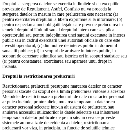
Dreptul la stergerea datelor se exercita in limitele si cu exceptiile
prevazute de Regulament. Astfel, Confisio nu va proceda la
stergerea datelor in masura in care prelucrarea este necesara: (a)
pentru exercitarea dreptului la libera exprimare si la informare; (b)
pentru respectarea unei obligatii legale care prevede prelucrarea in
temeiul dreptului Uniunii sau al dreptului intern care se aplica
operatorului sau pentru indeplinirea unei sarcini executate in interes
public sau in cadrul exercitarii unei autoritati oficiale cu care este
investit operatorul; (c) din motive de interes public in domeniul
sanatatii publice; (d) in scopuri de arhivare in interes public, in
scopuri de cercetare stiintifica sau istorica ori in scopuri statistice sau
(e) pentru constatarea, exercitarea sau apararea unui drept in
instanta.
Dreptul la restrictionarea prelucrarii
Restrictionarea prelucrarii presupune marcarea datelor cu caracter
personal stocate cu scopul de a limita prelucrarea viitoare a acestora
Metodele de restrictionare a prelucrarii de date cu caracter personal
ar putea include, printre altele, mutarea temporara a datelor cu
caracter personal selectate intr-un alt sistem de prelucrare, sau
anularea accesului utilizatorilor la datele selectate sau inlaturarea
temporara a datelor publicate de pe un site. in ceea ce priveste
sistemele automatizate de evidenta a datelor, restrictionarea
prelucrarii vor viza, in principiu, in functie de solutiile tehnice