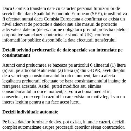
Daca Confisio transfera date cu caracter personal furnizorilor de
servicii din afara Spatiului Economic European (SEE), transferul va
fi efectuat numai daca Comisia Europeana a confirmat ca exista un
nivel adecvat de protectie a datelor sau alte masuri de protectie
adecvate a datelor (de ex. norme obligatorii privind protectia datelor
corporative sau clauze contractuale standard UE), conform
informatii lor publice disponibile la data efectuarii transferului.
Detalii privind prelucrarile de date speciale sau intemeiate pe
consimtamant
Atunci cand prelucrarea se bazeaza pe articolul 6 alineatul (1) litera
(a) sau pe articolul 9 alineatul (2) litera (a) din GDPR, aveti dreptul
de a va retrage consimtamantul in orice moment, fara a afecta
legalitatea prelucrarii efectuate pe baza consimtamantului inainte de
retragerea acestuia. Astfel, puteti modifica sau elimina
consimtamantul in orice moment, si vom actiona imediat in
consecinta, cu exceptia cazului in care exista un motiv legal sau un
interes legitim pentru a nu face acest lucru.
Decizii individuale automate
Pe baza datelor furnizate de dvs. pot exista, in unele cazuri, decizii
complet automatizate asupra procesarii cererilor si/sau contractelor.