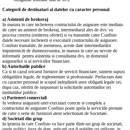
Categorii de destinatari ai datelor cu caracter personal
a) Asistenti de brokeraj
In masura in care incheierea contractului de asigurare este mediata
de catre un asistent de brokeraj, intermediarul ales de dvs. va
procesa cererea (emiterea ofertei) si va transmite catre Confisio
datele necesare incheierii si executarii contractului de asigurare.
Confisio transmite, de asemenea, aceste date intermediarilor
imputerniciti de dumneavoastra, in masura in care au nevoie de
informatii pentru asistenta si consultanta dvs. in domeniul
asigurarilor si al serviciilor financiare.
b) Autoritatile publice
Ca si in cazul oricarui furnizor de servicii financiare, suntem supusi
obligatiilor legale, de reglementare si profesionale. Prelucram date
cu caracter personal in scopul indeplinirii unor obligatii legale ori,
dupa caz, oferirii de raspunsuri la solicitarile autoritatilor ori
institutiilor publice.
c) Parteneri comerciali
In vederea asigurarii unei executari corecte si complete a
contractului de asigurare Confisio poate apela la serviciile prestate
de catre o serie de furnizori atent selectionati de Societate.
d) Societati din grup
In ipoteza in care Confisio va face parte dintr-un grup de societati,
unele politici, baze de date, aplicatii pot fi stabilite ori utilizate, in