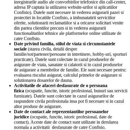
inregistrarile audio ale convorbirilor telefonice din call-center,
adresa IP captata la utilizarea website-urilor si aplicatiilor
Confisio). Datele sunt necesare in vederea asigurarii pazei si
protectiei in locatiile Confisio, a imbunatatirii serviciilor
oferite, solutionarii reclamatiilor si a oricaror solicitari venite
din partea clientilor precum si in vederea asigurarii
functionalitatilor tehnice ale platformelor online utilizate de
catre Confisio.
Date privind familia, stilul de viata si circumstantele
sociale
(starea civila, detalii despre
familie/sot/partener/persoane in intretinere, hobby-uri, sporturi
practicate). Datele sunt colectate in cazul produselor de
asigurare de viata, sanatate si calatorii si in cazul produselor
de asigurare a membrilor de familie. Ele sunt necesare pentru:
evaluarea riscului asigurat, calculul primelor de asigurare si
solutionarea dosarelor de dauna.
Activitatile de afaceri desfasurate de o persoana
fizica
(ocupatie, functie, istoric profesional, bunuri sau servicii
furnizate). Datele sunt colectate in cazul asigurarilor de
raspundere civila profesionala insa pot fi necesare si in cazul
altor produse de asigurare.
Date de contact ale reprezentantilor persoanelor
juridice
(ocupatie, functie, istoric profesional, date de
contact). Aceste date de contact sunt utilizate in derularea
normala a activitatii desfasurate de catre Confisio.