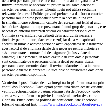
de la terti persoane juridice, acestia din urma au obligatia de a va
furniza informatii le necesare cu privire la utilizarea datelor cu
caracter personal transmise. Clientii nostri pot utiliza sectiunile
relevante ale acestei Politica privind prelucrarea datelor cu caracter
personal sau indruma persoanele vizate la aceasta, dupa caz.
In situatia in care actionati in calitate de reprezentant legal al unui
beneficiar/asigurat minor, reprezentant al unui grup de persoane, este
necesar ca anterior furnizarii datelor cu caracter personal catre
Confisio sa va asigurati ca detineti detin acordurile necesare
(inclusiv pentru minori, daca este cazul) iar daca va exprimati
acordul in numele acestor persoane aveti capacitatea de a transmite
acest acord si de a furniza datele date necesare pentru incheierea
si/sau executarea contractului de asigurare (inclusiv date de
sanatate). De asemenea, in toate cazurile in care datele personale
sunt comunicate de o persoana diferita decat persoana vizata,
persoanei care comunica datele ii revine indatorirea de a indruma
persoanele vizate la prezenta Politica privind prelucrarea datelor cu
caracter personal disponibila.
Va oferim si posibilitatea de a va inregistra in platforma noastra prin
contul dvs Facebook. Daca optati pentru una dintre aceste variante,
veti fi directionati catre o pagina administrata de Facebook, unde
acestia va vor informa cu privire la transferul datelor dvs. catre
Confisio. Puteti consulta politica de confidentialitate Facebook
folosind urmatorul link :
https://www.facebook.com/about/privacy