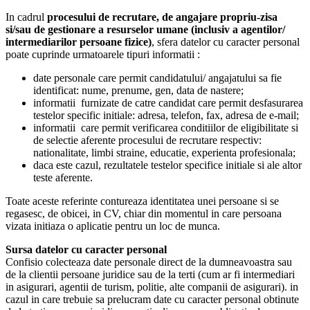
In cadrul
procesului de recrutare, de angajare propriu-zisa
si/sau de gestionare a resurselor umane (inclusiv a agentilor/
intermediarilor persoane fizice)
, sfera datelor cu caracter personal
poate cuprinde urmatoarele tipuri informatii :
date personale care permit candidatului/ angajatului sa fie
identificat: nume, prenume, gen, data de nastere;
informatii furnizate de catre candidat care permit desfasurarea
testelor specific initiale: adresa, telefon, fax, adresa de e-mail;
informatii care permit verificarea conditiilor de eligibilitate si
de selectie aferente procesului de recrutare respectiv:
nationalitate, limbi straine, educatie, experienta profesionala;
daca este cazul, rezultatele testelor specifice initiale si ale altor
teste aferente.
Toate aceste referinte contureaza identitatea unei persoane si se
regasesc, de obicei, in CV, chiar din momentul in care persoana
vizata initiaza o aplicatie pentru un loc de munca.
Sursa datelor cu caracter personal
Confisio colecteaza date personale direct de la dumneavoastra sau
de la clientii persoane juridice sau de la terti (cum ar fi intermediari
in asigurari, agentii de turism, politie, alte companii de asigurari). in
cazul in care trebuie sa prelucram date cu caracter personal obtinute