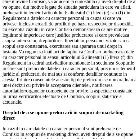
care ii revine Confisio, va aducem la cunostinta ca aveti dreptul de a
va opune, din motive legate de situatia particulara in care va aflati,
prelucrarii in temeiul articolului 6 alineatul (1) litera (e) sau (f) din
Regulament a datelor cu caracter personal in cauza si care va
privesc, inclusiv crearii de profiluri pe baza respectivelor dispozitii,
cu exceptia cazului in care Confisio demonstreaza ca are motive
legitime si imperioase care justifica prelucrarea si care prevaleaza
asupra intereselor, drepturilor si libertatilor persoanei vizate sau ca
scopul este constatarea, exercitarea sau apararea unui drept in
instanta.Va rugam sa luati act de faptul ca Confisio prelucreaza date
cu caracter personal in sensul articolului 6 alineatul (1) litera (f) din
Regulament in cadrul activitatilor mentionate in sectiunea Scopurile
in care sunt prelucrate datele cu caracter personal, precum si temeiul
juridic al prelucrarii de mai sus si conform detaliilor continute in
acesta. Printre consecintele acestui tip de prelucrare se numara luarea
unei decizii cu privire la acceptarea clientelei, notificarea
autoritatilor/organelor competente cu privire la aspectele constatate
in urma verificarilor efectuate de Confisio, scopuri statistice si
actuariale.
Dreptul de a se opune prelucrarii in scopuri de marketing
direct
In cazul in care datele cu caracter personal sunt prelucrate de
Confisio in scopuri de marketing direct, aveti dreptul de a se opune