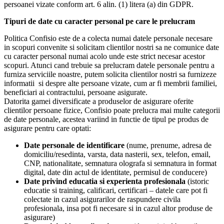
persoanei vizate conform art. 6 alin. (1) litera (a) din GDPR.
Tipuri de date cu caracter personal pe care le prelucram
Politica Confisio este de a colecta numai datele personale necesare
in scopuri convenite si solicitam clientilor nostri sa ne comunice date
cu caracter personal numai acolo unde este strict necesar acestor
scopuri. Atunci cand trebuie sa prelucram datele personale pentru a
furniza serviciile noastre, putem solicita clientilor nostri sa furnizeze
informatii si despre alte persoane vizate, cum ar fi membrii familiei,
beneficiari ai contractului, persoane asigurate.
Datorita gamei diversificate a produselor de asigurare oferite
clientilor persoane fizice, Confisio poate prelucra mai multe categorii
de date personale, acestea variind in functie de tipul pe produs de
asigurare pentru care optati:
Date personale de identificare
(nume, prenume, adresa de
domiciliu/resedinta, varsta, data nasterii, sex, telefon, email,
CNP, nationalitate, semnatura olografa si semnatura in format
digital, date din actul de identitate, permisul de conducere)
Date privind educatia si experienta profesionala
(istoric
educatie si training, calificari, certificari – datele care pot fi
colectate in cazul asigurarilor de raspundere civila
profesionala, insa pot fi necesare si in cazul altor produse de
asigurare)