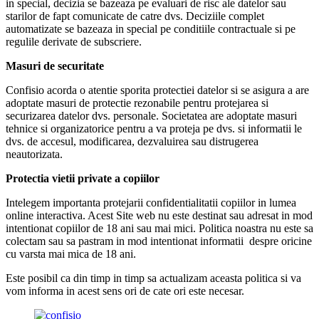
in special, decizia se bazeaza pe evaluari de risc ale datelor sau
starilor de fapt comunicate de catre dvs. Deciziile complet
automatizate se bazeaza in special pe conditiile contractuale si pe
regulile derivate de subscriere.
Masuri de securitate
Confisio acorda o atentie sporita protectiei datelor si se asigura a are
adoptate masuri de protectie rezonabile pentru protejarea si
securizarea datelor dvs. personale. Societatea are adoptate masuri
tehnice si organizatorice pentru a va proteja pe dvs. si informatii le
dvs. de accesul, modificarea, dezvaluirea sau distrugerea
neautorizata.
Protectia vietii private a copiilor
Intelegem importanta protejarii confidentialitatii copiilor in lumea
online interactiva. Acest Site web nu este destinat sau adresat in mod
intentionat copiilor de 18 ani sau mai mici. Politica noastra nu este sa
colectam sau sa pastram in mod intentionat informatii despre oricine
cu varsta mai mica de 18 ani.
Este posibil ca din timp in timp sa actualizam aceasta politica si va
vom informa in acest sens ori de cate ori este necesar.