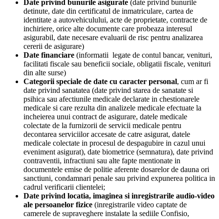
Date privind bunurile asigurate
(date privind bunurile
detinute, date din certificatul de inmatriculare, cartea de
identitate a autovehiculului, acte de proprietate, contracte de
inchiriere, orice alte documente care probeaza interesul
asigurabil, date necesare evaluarii de risc pentru analizarea
cererii de asigurare)
Date financiare
(informatii legate de contul bancar, venituri,
facilitati fiscale sau beneficii sociale, obligatii fiscale, venituri
din alte surse)
Categorii speciale de date cu caracter personal
, cum ar fi
date privind sanatatea (date privind starea de sanatate si
psihica sau afectiunile medicale declarate in chestionarele
medicale si care rezulta din analizele medicale efectuate la
incheierea unui contract de asigurare, datele medicale
colectate de la furnizorii de servicii medicale pentru
decontarea serviciilor accesate de catre asigurat, datele
medicale colectate in procesul de despagubire in cazul unui
eveniment asigurat), date biometrice (semnatura), date privind
contraventii, infractiuni sau alte fapte mentionate in
documentele emise de politie aferente dosarelor de dauna ori
sanctiuni, condamnari penale sau privind expunerea politica in
cadrul verificarii clientelei;
Date privind locatia, imaginea si inregistrarile audio-video
ale persoanelor fizice
(inregistrarile video captate de
camerele de supraveghere instalate la sediile Confisio,