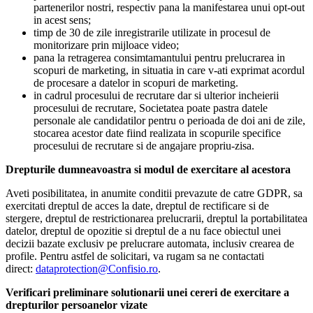
partenerilor nostri, respectiv pana la manifestarea unui opt-out
in acest sens;
timp de 30 de zile inregistrarile utilizate in procesul de
monitorizare prin mijloace video;
pana la retragerea consimtamantului pentru prelucrarea in
scopuri de marketing, in situatia in care v-ati exprimat acordul
de procesare a datelor in scopuri de marketing.
in cadrul procesului de recrutare dar si ulterior incheierii
procesului de recrutare, Societatea poate pastra datele
personale ale candidatilor pentru o perioada de doi ani de zile,
stocarea acestor date fiind realizata in scopurile specifice
procesului de recrutare si de angajare propriu-zisa.
Drepturile dumneavoastra si modul de exercitare al acestora
Aveti posibilitatea, in anumite conditii prevazute de catre GDPR, sa
exercitati dreptul de acces la date, dreptul de rectificare si de
stergere, dreptul de restrictionarea prelucrarii, dreptul la portabilitatea
datelor, dreptul de opozitie si dreptul de a nu face obiectul unei
decizii bazate exclusiv pe prelucrare automata, inclusiv crearea de
profile. Pentru astfel de solicitari, va rugam sa ne contactati
direct:
dataprotection@Confisio.ro
.
Verificari preliminare solutionarii unei cereri de exercitare a
drepturilor persoanelor vizate