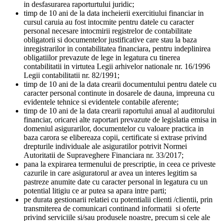
in desfasurarea raporturtului juridic;
timp de 10 ani de la data incheierii exercitiului financiar in
cursul caruia au fost intocmite pentru datele cu caracter
personal necesare intocmirii registrelor de contabilitate
obligatorii si documentelor justificative care stau la baza
inregistrarilor in contabilitatea financiara, pentru indeplinirea
obligatiilor prevazute de lege in legatura cu tinerea
contabilitatii in virtutea Legii arhivelor nationale nr. 16/1996
Legii contabilitatii nr. 82/1991;
timp de 10 ani de la data crearii documentului pentru datele cu
caracter personal continute in dosarele de dauna, impreuna cu
evidentele tehnice si evidentele contabile aferente;
timp de 10 ani de la data crearii raportului anual al auditorului
financiar, oricarei alte raportari prevazute de legislatia emisa in
domeniul asigurarilor, documentelor cu valoare practica in
baza carora se elibereaza copii, certificate si extrase privind
drepturile individuale ale asiguratilor potrivit Normei
Autoritatii de Supraveghere Financiara nr. 33/2017;
pana la expirarea termenului de prescriptie, in ceea ce priveste
cazurile in care asiguratorul ar avea un interes legitim sa
pastreze anumite date cu caracter personal in legatura cu un
potential litigiu ce ar putea sa apara intre parti;
pe durata gestionarii relatiei cu potentialii clienti /clientii, prin
transmiterea de comunicari continand informatii si oferte
privind serviciile si/sau produsele noastre, precum si cele ale