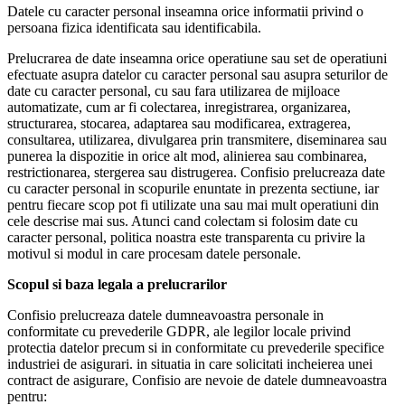
Datele cu caracter personal inseamna orice informatii privind o
persoana fizica identificata sau identificabila.
Prelucrarea de date inseamna orice operatiune sau set de operatiuni
efectuate asupra datelor cu caracter personal sau asupra seturilor de
date cu caracter personal, cu sau fara utilizarea de mijloace
automatizate, cum ar fi colectarea, inregistrarea, organizarea,
structurarea, stocarea, adaptarea sau modificarea, extragerea,
consultarea, utilizarea, divulgarea prin transmitere, diseminarea sau
punerea la dispozitie in orice alt mod, alinierea sau combinarea,
restrictionarea, stergerea sau distrugerea. Confisio prelucreaza date
cu caracter personal in scopurile enuntate in prezenta sectiune, iar
pentru fiecare scop pot fi utilizate una sau mai mult operatiuni din
cele descrise mai sus. Atunci cand colectam si folosim date cu
caracter personal, politica noastra este transparenta cu privire la
motivul si modul in care procesam datele personale.
Scopul si baza legala a prelucrarilor
Confisio prelucreaza datele dumneavoastra personale in
conformitate cu prevederile GDPR, ale legilor locale privind
protectia datelor precum si in conformitate cu prevederile specifice
industriei de asigurari. in situatia in care solicitati incheierea unei
contract de asigurare, Confisio are nevoie de datele dumneavoastra
pentru: