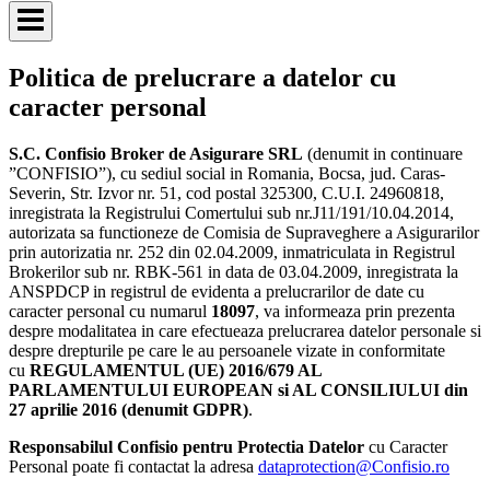
Politica de prelucrare a datelor cu
caracter personal
S.C. Confisio Broker de Asigurare SRL
(denumit in continuare
”CONFISIO”), cu sediul social in Romania, Bocsa, jud. Caras-
Severin, Str. Izvor nr. 51, cod postal 325300, C.U.I. 24960818,
inregistrata la Registrului Comertului sub nr.J11/191/10.04.2014,
autorizata sa functioneze de Comisia de Supraveghere a Asigurarilor
prin autorizatia nr. 252 din 02.04.2009, inmatriculata in Registrul
Brokerilor sub nr. RBK-561 in data de 03.04.2009, inregistrata la
ANSPDCP in registrul de evidenta a prelucrarilor de date cu
caracter personal cu numarul
18097
, va informeaza prin prezenta
despre modalitatea in care efectueaza prelucrarea datelor personale si
despre drepturile pe care le au persoanele vizate in conformitate
cu
REGULAMENTUL (UE) 2016/679 AL
PARLAMENTULUI EUROPEAN si AL CONSILIULUI din
27 aprilie 2016 (denumit GDPR)
.
Responsabilul Confisio pentru Protectia Datelor
cu Caracter
Personal poate fi contactat la adresa
dataprotection@Confisio.ro