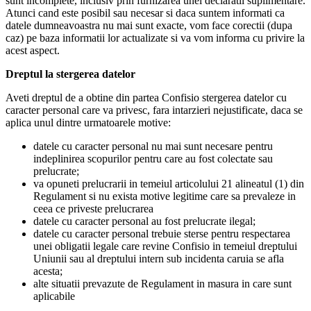
sunt incomplete, inclusiv prin furnizarea unei declaratii suplimentare.
Atunci cand este posibil sau necesar si daca suntem informati ca
datele dumneavoastra nu mai sunt exacte, vom face corectii (dupa
caz) pe baza informatii lor actualizate si va vom informa cu privire la
acest aspect.
Dreptul la stergerea datelor
Aveti dreptul de a obtine din partea Confisio stergerea datelor cu
caracter personal care va privesc, fara intarzieri nejustificate, daca se
aplica unul dintre urmatoarele motive:
datele cu caracter personal nu mai sunt necesare pentru
indeplinirea scopurilor pentru care au fost colectate sau
prelucrate;
va opuneti prelucrarii in temeiul articolului 21 alineatul (1) din
Regulament si nu exista motive legitime care sa prevaleze in
ceea ce priveste prelucrarea
datele cu caracter personal au fost prelucrate ilegal;
datele cu caracter personal trebuie sterse pentru respectarea
unei obligatii legale care revine Confisio in temeiul dreptului
Uniunii sau al dreptului intern sub incidenta caruia se afla
acesta;
alte situatii prevazute de Regulament in masura in care sunt
aplicabile