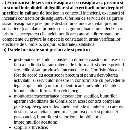
a) Furnizarea de servicii de asigurari si reasigurari, precum si
in scopul indeplinirii obligatiilor si al exercitarii unor drepturi
specifice in calitate de broker
in contextul incheierii, executarii si
incetarii contractelor de asigurare. Oferirea de servicii de asigurare
si/sau reasigurare presupune desfasurarea unor activitati precum
subscriere (calcularea primelor de asigurare, luarea unei decizii cu
privire la acceptarea clientelei, notificarea autoritatilor/organelor
competente cu privire la aspectele constatate in urma verificarilor
efectuate de Confisio, scopuri actuariale), statistica.
b) Datele furnizate sunt prelucrate si pentru:
gestionarea relatiilor noastre cu dumneavoastra, inclusiv dar
fara a ne limita la transmiterea de informatii si oferte privind
serviciile si/sau produsele intermediate de Confisio (daca ati
fost de acord cu acest scop) precum si pentru dezvoltarea
activitatii si serviciilor noastre in conformitate cu prevederile
legale aplicabile (cum ar fi identificarea nevoilor clientilor,
imbunatatirea furnizarii serviciilor);
monitorizarea/securitatea persoanelor, spatiilor, bunurilor
apartinand/utilizate de Confisio; in acest context compania
poate supraveghea video unele parti ale incintelor in care isi
desfasoara activitatea pentru asigurarea pazei si protectiei
persoanelor, bunurilor si valorilor, a imobilelor si a
imprejmuirilor acestora;
scopuri arhivistice;