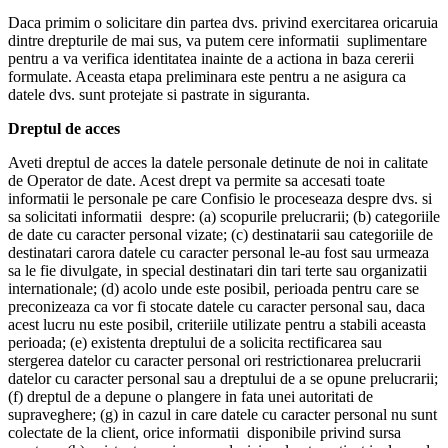
Daca primim o solicitare din partea dvs. privind exercitarea oricaruia
dintre drepturile de mai sus, va putem cere informatii suplimentare
pentru a va verifica identitatea inainte de a actiona in baza cererii
formulate. Aceasta etapa preliminara este pentru a ne asigura ca
datele dvs. sunt protejate si pastrate in siguranta.
Dreptul de acces
Aveti dreptul de acces la datele personale detinute de noi in calitate
de Operator de date. Acest drept va permite sa accesati toate
informatii le personale pe care Confisio le proceseaza despre dvs. si
sa solicitati informatii despre: (a) scopurile prelucrarii; (b) categoriile
de date cu caracter personal vizate; (c) destinatarii sau categoriile de
destinatari carora datele cu caracter personal le-au fost sau urmeaza
sa le fie divulgate, in special destinatari din tari terte sau organizatii
internationale; (d) acolo unde este posibil, perioada pentru care se
preconizeaza ca vor fi stocate datele cu caracter personal sau, daca
acest lucru nu este posibil, criteriile utilizate pentru a stabili aceasta
perioada; (e) existenta dreptului de a solicita rectificarea sau
stergerea datelor cu caracter personal ori restrictionarea prelucrarii
datelor cu caracter personal sau a dreptului de a se opune prelucrarii;
(f) dreptul de a depune o plangere in fata unei autoritati de
supraveghere; (g) in cazul in care datele cu caracter personal nu sunt
colectate de la client, orice informatii disponibile privind sursa