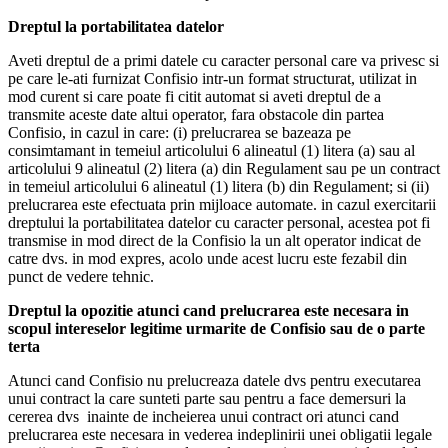
Dreptul la portabilitatea datelor
Aveti dreptul de a primi datele cu caracter personal care va privesc si
pe care le-ati furnizat Confisio intr-un format structurat, utilizat in
mod curent si care poate fi citit automat si aveti dreptul de a
transmite aceste date altui operator, fara obstacole din partea
Confisio, in cazul in care: (i) prelucrarea se bazeaza pe
consimtamant in temeiul articolului 6 alineatul (1) litera (a) sau al
articolului 9 alineatul (2) litera (a) din Regulament sau pe un contract
in temeiul articolului 6 alineatul (1) litera (b) din Regulament; si (ii)
prelucrarea este efectuata prin mijloace automate. in cazul exercitarii
dreptului la portabilitatea datelor cu caracter personal, acestea pot fi
transmise in mod direct de la Confisio la un alt operator indicat de
catre dvs. in mod expres, acolo unde acest lucru este fezabil din
punct de vedere tehnic.
Dreptul la opozitie atunci cand prelucrarea este necesara in
scopul intereselor legitime urmarite de Confisio sau de o parte
terta
Atunci cand Confisio nu prelucreaza datele dvs pentru executarea
unui contract la care sunteti parte sau pentru a face demersuri la
cererea dvs inainte de incheierea unui contract ori atunci cand
prelucrarea este necesara in vederea indeplinirii unei obligatii legale