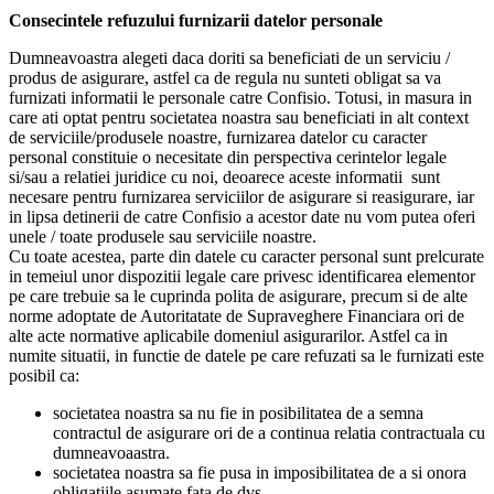
Consecintele refuzului furnizarii datelor personale
Dumneavoastra alegeti daca doriti sa beneficiati de un serviciu /
produs de asigurare, astfel ca de regula nu sunteti obligat sa va
furnizati informatii le personale catre Confisio. Totusi, in masura in
care ati optat pentru societatea noastra sau beneficiati in alt context
de serviciile/produsele noastre, furnizarea datelor cu caracter
personal constituie o necesitate din perspectiva cerintelor legale
si/sau a relatiei juridice cu noi, deoarece aceste informatii sunt
necesare pentru furnizarea serviciilor de asigurare si reasigurare, iar
in lipsa detinerii de catre Confisio a acestor date nu vom putea oferi
unele / toate produsele sau serviciile noastre.
Cu toate acestea, parte din datele cu caracter personal sunt prelcurate
in temeiul unor dispozitii legale care privesc identificarea elementor
pe care trebuie sa le cuprinda polita de asigurare, precum si de alte
norme adoptate de Autoritatate de Supraveghere Financiara ori de
alte acte normative aplicabile domeniul asigurarilor. Astfel ca in
numite situatii, in functie de datele pe care refuzati sa le furnizati este
posibil ca:
societatea noastra sa nu fie in posibilitatea de a semna
contractul de asigurare ori de a continua relatia contractuala cu
dumneavoaastra.
societatea noastra sa fie pusa in imposibilitatea de a si onora
obligatiile asumate fata de dvs.