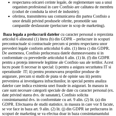
respectarea oricarei cerinte legale, de reglementare sau a unui
organism profesional in care Confisio are calitatea de membru
(coduri de conduita la nivel de industrie);
oferirea, transmiterea sau comunicarea din partea Confisio a
unor detalii privind produsele oferite, promotiile sau
campaniile desfasurate (prelucrare in scop de marketing).
Baza legala a prelucrarii datelor
cu caracter personal o reprezinta
articolul 6 alineatul (1) litera (b) din GDPR – prelucrare in scopuri
precontractuale si contractuale precum si pentru respectarea unor
prevederi legale conform articolului 6 alin. (1) litera c) din GDPR.
De asemenea, Confisio prelucreaza datele dumneavoastra si in
conformitate cu prevederile articolului 6 alin. (1) lit. (f) din GDPR
pentru a proteja interesele legitime ale Confisio sau ale tertilor. Acest
lucru poate fi necesar in special: i) pentru a asigura securitatea IT si
operatiunile IT; ii) pentru promovarea propriilor produse de
asigurare, precum si studii de piata si de opinie sau iii) pentru
prevenirea ai investigarea infractiunilor, in special pentru analiza
datelor care indica existenta unei fraude in asigurari. In masura in
care sunt necesare categorii speciale de date cu caracter personal (ex.
date privind starea dvs. de sanatate), Confisio solicita
consimtamantul dvs. in conformitate cu art. 9 alin. (2) lit. (a) din
GDPR. Efectuarea de studii statistice, in masura in care vor fi facute,
se vor face in baza art. 9 alin. (2) lit. (j) din GDPR iar prelucrarea in
scopuri de marketing se va efectua doar in baza consimtamantului